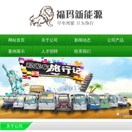
网站首页
关于公司
新闻动态
公司产品
案例展示
人才招聘
联系我们
关于公司