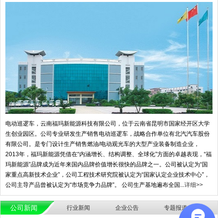
电动巡逻车，云南福玛新能源科技有限公司，位于云南省昆明市国家经开区大学
生创业园区。公司专业研发生产销售电动巡逻车，战略合作单位有北汽汽车股份
有限公司。是专门设计生产销售燃油/电动观光车的大型产业装备制造企业，
2013年，福玛新能源凭借在“内涵增长、结构调整、全球化”方面的卓越表现，“福
玛新能源”品牌成为近年来国内品牌价值增长很快的品牌之一。公司被认定为“国
家重点高新技术企业”，公司工程技术研究院被认定为“国家认定企业技术中心”，
公司主导产品曾被认定为“市场竞争力品牌”。 公司生产基地遍布全国...
详细>>
公司新闻
行业新闻
企业公告
专题报道