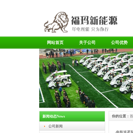
网站首页
关于公司
公司优势
你的位置：
新闻动态News
公司新闻
·
电瓶巡逻