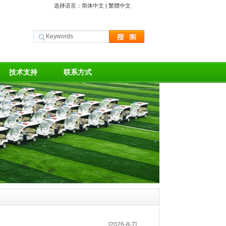
选择语言：
简体中文
|
繁體中文
技术支持
联系方式
[2026-8-7]