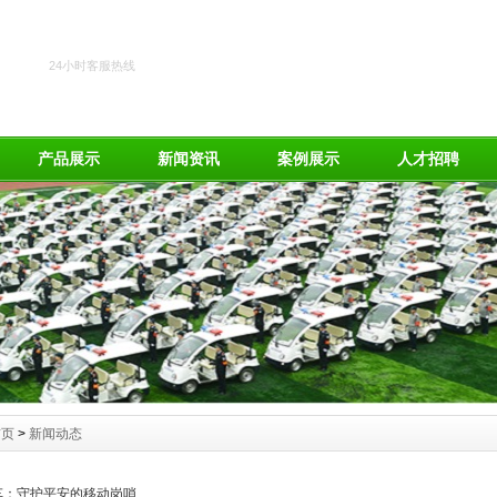
24小时客服热线
18988092110
产品展示
新闻资讯
案例展示
人才招聘
首页
>
新闻动态
车：守护平安的移动岗哨