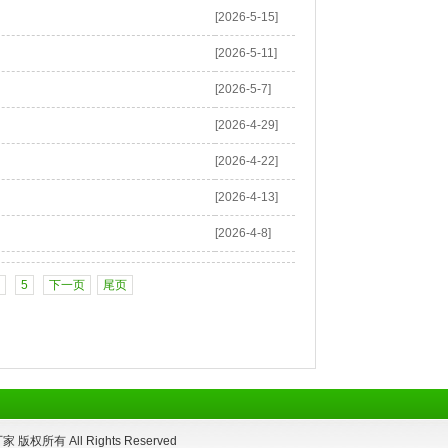
[2026-5-15]
[2026-5-11]
[2026-5-7]
[2026-4-29]
[2026-4-22]
[2026-4-13]
[2026-4-8]
5
下一页
尾页
All Rights Reserved