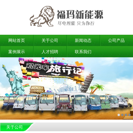
网站首页
关于公司
新闻动态
公司产品
案例展示
人才招聘
联系我们
关于公司