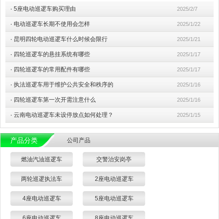
·
5座电动巡逻车购买理由
2025/2/7
·
电动巡逻车长期不使用会怎样
2025/1/22
·
昆明四轮电动巡逻车什么时候会限行
2025/1/21
·
四轮巡逻车的悬挂系统有哪些
2025/1/17
·
四轮巡逻车的常用配件有哪些
2025/1/17
·
执法巡逻车用于维护公共安全和秩序的
2025/1/16
·
四轮巡逻车第一次开需注意什么
2025/1/16
·
云南电动巡逻车未设停放点如何处理？
2025/1/15
产品分类
公司产品
燃油汽油巡逻车
交警治安岗亭
两轮巡逻执法车
2座电动巡逻车
4座电动巡逻车
5座电动巡逻车
6座电动巡逻车
8座电动巡逻车